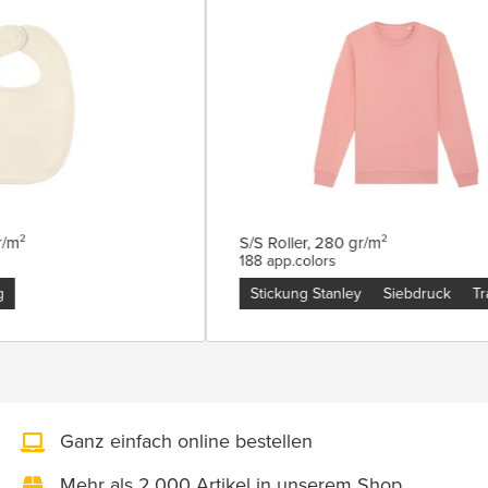
 gr/m²
S/S Roller, 280 gr/m²
188 app.colors
ung
Stickung Stanley
Siebdruck
Ganz einfach online bestellen
Mehr als 2.000 Artikel in unserem Shop