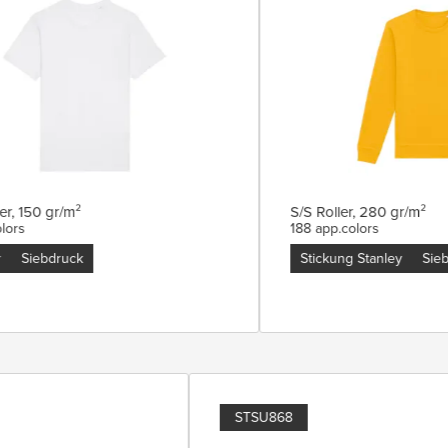
, 150 gr/m²
S/S Roller, 280 gr/m²
ors
188 app.colors
Siebdruck
Stickung Stanley
Siebd
STSU868