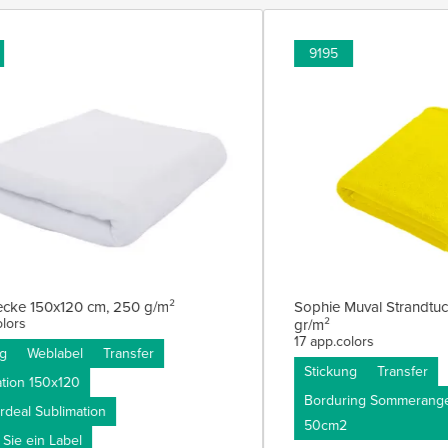
9195
cke 150x120 cm, 250 g/m²
Sophie Muval Strandtuc
lors
gr/m²
17 app.colors
g
Weblabel
Transfer
Stickung
Transfer
tion 150x120
Borduring Sommerange
eal Sublimation
50cm2
ie ein Label